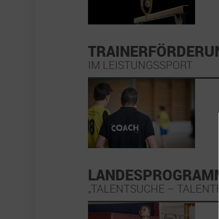
TRAINERFÖRDERU
IM LEISTUNGSSPORT
LANDESPROGRAM
„TALENTSUCHE – TALEN