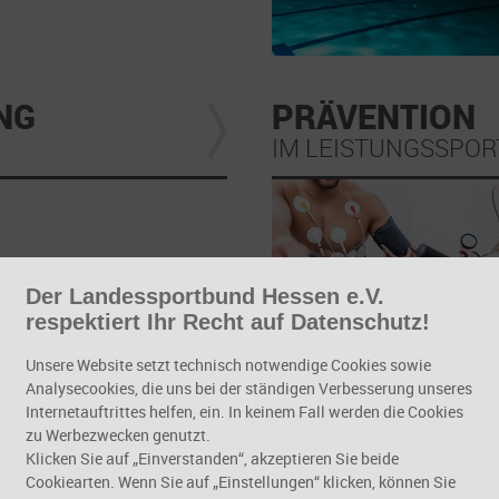
NG
PRÄVENTION
IM LEISTUNGSSPOR
Der Landessportbund Hessen e.V.
respektiert Ihr Recht auf Datenschutz!
Unsere Website setzt technisch notwendige Cookies sowie
M
FACHBEIRAT
Analysecookies, die uns bei der ständigen Verbesserung unseres
Internetauftrittes helfen, ein. In keinem Fall werden die Cookies
TFÖRDERUNG“
TRAINER
zu Werbezwecken genutzt.
Klicken Sie auf „Einverstanden“, akzeptieren Sie beide
Cookiearten. Wenn Sie auf „Einstellungen“ klicken, können Sie