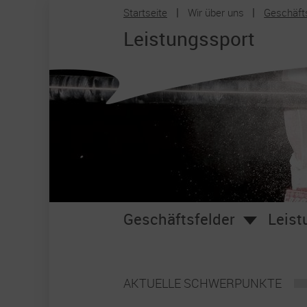
Startseite
Wir über uns
Geschäft
Zum Hauptinhalt springen
Leistungssport
Geschäftsfelder
Leist
AKTUELLE SCHWERPUNKTE