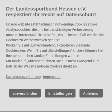
Der Landessportbund Hessen e.V.
Zum Hauptinhalt springen
respektiert Ihr Recht auf Datenschutz!
Leistungssport
Unsere Website setzt technisch notwendige Cookies sowie
Analysecookies, die uns bei der ständigen Verbesserung
unseres Internetauftrittes helfen, ein. In keinem Fall werden die
Cookies zu Werbezwecken genutzt.
Klicken Sie auf „Einverstanden“, akzeptieren Sie beide
Cookiearten. Wenn Sie auf „Einstellungen“ klicken, können Sie
Ihre persönlichen Cookie-Einstellungen wählen.
Mit Klick auf „Ablehnen“ lehnen Sie alle nicht zwingend zum
Betrieb der Website nötigen Cookies direkt ab.
Datenschutzerklärung
|
Impressum
Geschäftsfelder
Leistungssport
IAT factsheet Hessen
Einverstanden
Einstellungen
Ablehnen
IAT FACTSHEET HESSEN