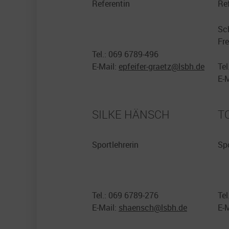
Referentin
Ref
Sc
Fr
Tel.: 069 6789-496
E-Mail:
epfeifer-graetz@
lsbh.de
Tel
E-
SILKE HÄNSCH
T
Sportlehrerin
Spo
Tel.: 069 6789-276
Tel
E-Mail:
shaensch@
lsbh.de
E-