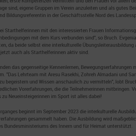
cken, erste Kompetenzen vermitteln und den Frauen vor allem de
Lage sind, eigene Gruppen im Verein anzuleiten und als gutes Be
d Bildungsreferentin in der Geschäftsstelle Nord des Landessp
wei Starthelferinnen mit den interessierten Frauen Informations
enbedingungen mit dem Kurs verbunden sind", so Bruch. Evgen
en, da beide selbst eine interkulturelle Übungsleiterausbildung
jetzt auch als Starthelferinnen aktiv sind.
en das gegenseitige Kennenlernen, Bewegungserfahrungen mit
. "Das Lehrteam mit Aresu Rasekhi, Zohreh Almadani und Sand
zu begeistern und Wissen anschaulich zu vermitteln", lobt Bruc
dlichen Vorerfahrungen, die die Teilnehmerinnen mitbringen. V
s zu Neueinsteigerinnen im Sport ist alles dabei!
ganges beginnt im September 2023 die interkulturelle Ausbildu
 Vorerfahrungen gesammelt haben. Die Ausbildung wird maßgebl
s Bundesministeriums des Innern und für Heimat unterstützt.