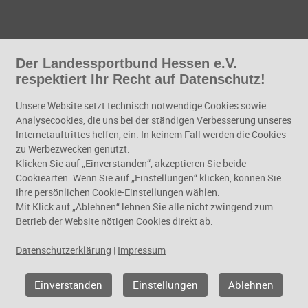
, Bildung und Personalentwicklung,
lsbh.de
Der Landessportbund Hessen e.V.
respektiert Ihr Recht auf Datenschutz!
Unsere Website setzt technisch notwendige Cookies sowie
Analysecookies, die uns bei der ständigen Verbesserung unseres
Internetauftrittes helfen, ein. In keinem Fall werden die Cookies
zu Werbezwecken genutzt.
Klicken Sie auf „Einverstanden“, akzeptieren Sie beide
Cookiearten. Wenn Sie auf „Einstellungen“ klicken, können Sie
Ihre persönlichen Cookie-Einstellungen wählen.
zenzverlängerung seit 1.1.23 per E-Mail mögl
Mit Klick auf „Ablehnen“ lehnen Sie alle nicht zwingend zum
Betrieb der Website nötigen Cookies direkt ab.
Seit dem 1. Januar 2023 können nu
Datenschutzerklärung
|
Impressum
Format" per E-Mail verlängert werd
Weitere Informationen dazu
HIER
Einverstanden
Einstellungen
Ablehnen