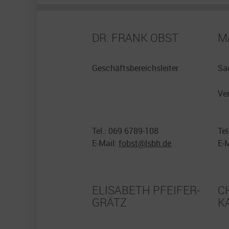
DR. FRANK OBST
M
Geschäftsbereichsleiter
Sa
Ve
Tel.: 069 6789-108
Tel
E-Mail:
fobst@
lsbh.de
E-
ELISABETH PFEIFER-
C
GRÄTZ
K