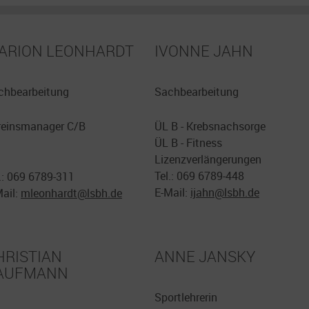
ARION LEONHARDT
IVONNE JAHN
chbearbeitung
Sachbearbeitung
reinsmanager C/B
ÜL B - Krebsnachsorge
ÜL B - Fitness
Lizenzverlängerungen
Tel.: 069 6789-448
.: 069 6789-311
E-Mail:
ijahn@
lsbh.de
Mail:
mleonhardt@
lsbh.de
HRISTIAN
ANNE JANSKY
AUFMANN
Sportlehrerin