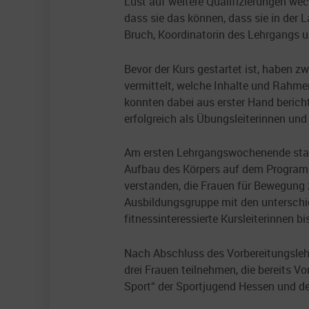
Lust auf weitere Qualifizierungen we
dass sie das können, dass sie in der 
Bruch, Koordinatorin des Lehrgangs un
Bevor der Kurs gestartet ist, haben z
vermittelt, welche Inhalte und Rahm
konnten dabei aus erster Hand bericht
erfolgreich als Übungsleiterinnen und 
Am ersten Lehrgangswochenende stand
Aufbau des Körpers auf dem Programm
verstanden, die Frauen für Bewegung 
Ausbildungsgruppe mit den unterschie
fitnessinteressierte Kursleiterinnen bi
Nach Abschluss des Vorbereitungslehr
drei Frauen teilnehmen, die bereits
Sport“ der Sportjugend Hessen und de