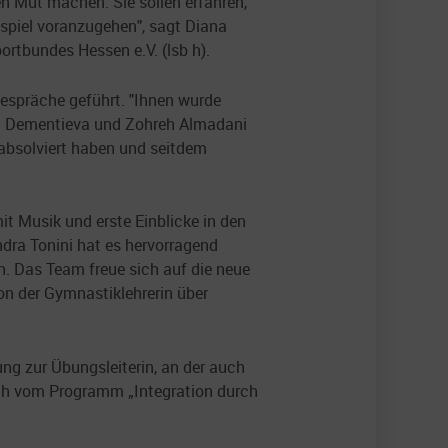
n Mut machen. Sie sollen erfahren,
ispiel voranzugehen", sagt Diana
ortbundes Hessen e.V. (lsb h).
gespräche geführt. "Ihnen wurde
ia Dementieva und Zohreh Almadani
 absolviert haben und seitdem
 Musik und erste Einblicke in den
ra Tonini hat es hervorragend
h. Das Team freue sich auf die neue
on der Gymnastiklehrerin über
ng zur Übungsleiterin, an der auch
ich vom Programm „Integration durch