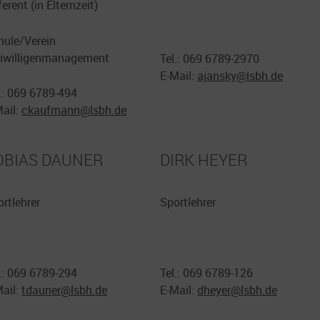
erent (in Elternzeit)
hule/Verein
eiwilligenmanagement
Tel.: 069 6789-2970
E-Mail:
ajansky@lsbh.de
.: 069 6789-494
Mail:
ckaufmann@
lsbh.de
OBIAS DAUNER
DIRK HEYER
rtlehrer
Sportlehrer
.: 069 6789-294
Tel.: 069 6789-126
Mail:
tdauner@
lsbh.de
E-Mail:
dheyer@lsbh.de