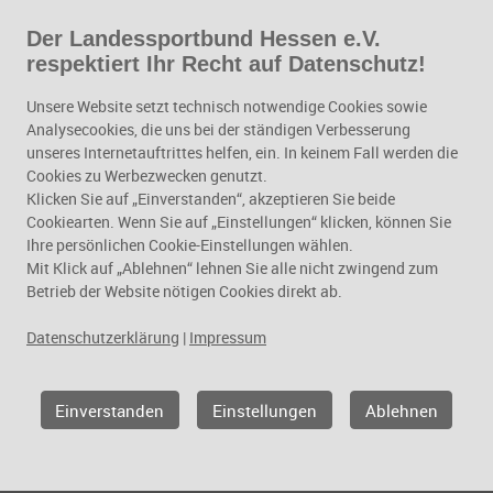
Der Landessportbund Hessen e.V.
Zum Hauptinhalt springen
respektiert Ihr Recht auf Datenschutz!
Schule, Bildung und
Unsere Website setzt technisch notwendige Cookies sowie
Personalentwicklung
Analysecookies, die uns bei der ständigen Verbesserung
unseres Internetauftrittes helfen, ein. In keinem Fall werden die
Cookies zu Werbezwecken genutzt.
Klicken Sie auf „Einverstanden“, akzeptieren Sie beide
Cookiearten. Wenn Sie auf „Einstellungen“ klicken, können Sie
Ihre persönlichen Cookie-Einstellungen wählen.
Mit Klick auf „Ablehnen“ lehnen Sie alle nicht zwingend zum
Betrieb der Website nötigen Cookies direkt ab.
Datenschutzerklärung
|
Impressum
Geschäftsfelder
Einverstanden
Einstellungen
Ablehnen
Schule, Bildung und
Personalentwicklung
Schule und Verein