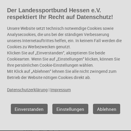
Der Landessportbund Hessen e.V.
Zum Hauptinhalt springen
respektiert Ihr Recht auf Datenschutz!
Schule, Bildung und
Unsere Website setzt technisch notwendige Cookies sowie
Personalentwicklung
Analysecookies, die uns bei der ständigen Verbesserung
unseres Internetauftrittes helfen, ein. In keinem Fall werden die
Cookies zu Werbezwecken genutzt.
Klicken Sie auf „Einverstanden“, akzeptieren Sie beide
Cookiearten. Wenn Sie auf „Einstellungen“ klicken, können Sie
Ihre persönlichen Cookie-Einstellungen wählen.
Mit Klick auf „Ablehnen“ lehnen Sie alle nicht zwingend zum
Betrieb der Website nötigen Cookies direkt ab.
Datenschutzerklärung
|
Impressum
Geschäftsfelder
Einverstanden
Einstellungen
Ablehnen
Schule, Bildung und
Personalentwicklung
Schule und Verein