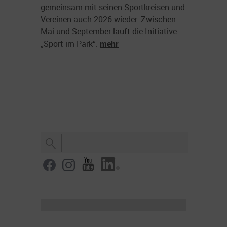
gemeinsam mit seinen Sportkreisen und
in Höh
Vereinen auch 2026 wieder. Zwischen
Million
Mai und September läuft die Initiative
Shutte
„Sport im Park“.
mehr