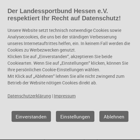
Der Landessportbund Hessen e.V.
Zum Hauptinhalt springen
respektiert Ihr Recht auf Datenschutz!
Herzlich willkommen
Unsere Website setzt technisch notwendige Cookies sowie
Analysecookies, die uns bei der ständigen Verbesserung
unseres Internetauftrittes helfen, ein. In keinem Fall werden die
Cookies zu Werbezwecken genutzt.
Klicken Sie auf „Einverstanden“, akzeptieren Sie beide
Cookiearten. Wenn Sie auf „Einstellungen“ klicken, können Sie
Ihre persönlichen Cookie-Einstellungen wählen.
Mit Klick auf „Ablehnen“ lehnen Sie alle nicht zwingend zum
Betrieb der Website nötigen Cookies direkt ab.
Datenschutzerklärung
|
Impressum
Erfolgsmodell wieder
Geld
gestartet
Vere
Einverstanden
Einstellungen
Ablehnen
Kostenfreie Bewegungsangebote unter
Gute N
freiem Himmel – das ermöglicht der
Das Pr
Landessportbund Hessen (LSBH)
Hessen