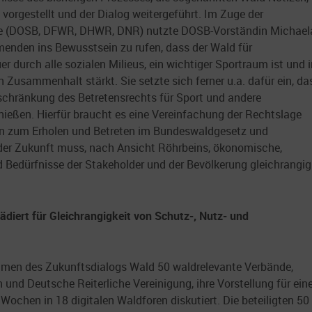
 vorgestellt und der Dialog weitergeführt. Im Zuge der
e (DOSB, DFWR, DHWR, DNR) nutzte DOSB-Vorständin Michael
menden ins Bewusstsein zu rufen, dass der Wald für
er durch alle sozialen Milieus, ein wichtiger Sportraum ist und 
n Zusammenhalt stärkt. Sie setzte sich ferner u.a. dafür ein, da
nschränkung des Betretensrechts für Sport und andere
nießen. Hierfür braucht es eine Vereinfachung der Rechtslage
 zum Erholen und Betreten im Bundeswaldgesetz und
er Zukunft muss, nach Ansicht Röhrbeins, ökonomische,
 Bedürfnisse der Stakeholder und der Bevölkerung gleichrangig
iert für Gleichrangigkeit von Schutz-, Nutz- und
men des Zukunftsdialogs Wald 50 waldrelevante Verbände,
und Deutsche Reiterliche Vereinigung, ihre Vorstellung für ein
ochen in 18 digitalen Waldforen diskutiert. Die beteiligten 50