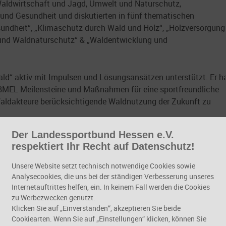
aldwirtschaft und Jagd, Umwelt und Naturschutz,
 und Gesundheit und diskutierten in fünf thematischen
sundheit“, „Klimaschutz durch Wald und Holz“, „Holzversorgung
 und Waldnaturschutz“ & „Waldentwicklung und
ld“ aktiv mit Impulsen und Lösungsansätzen unterstützt. Er h
BMEL Meilensteine und Maßnahmen für eine sportfreundliche
 Waldakteure berücksichtigende Waldnutzung der Zukunft zu
Der Landessportbund Hessen e.V.
ukunftsdialogs Wald“ soll die im Koalitionsvertrag vereinbarte
respektiert Ihr Recht auf Datenschutz!
konkretisiert werden. Geplant ist, die neue Waldstrategie im
eschließen.
Unsere Website setzt technisch notwendige Cookies sowie
Analysecookies, die uns bei der ständigen Verbesserung unseres
Internetauftrittes helfen, ein. In keinem Fall werden die Cookies
zu Werbezwecken genutzt.
Klicken Sie auf „Einverstanden“, akzeptieren Sie beide
Cookiearten. Wenn Sie auf „Einstellungen“ klicken, können Sie