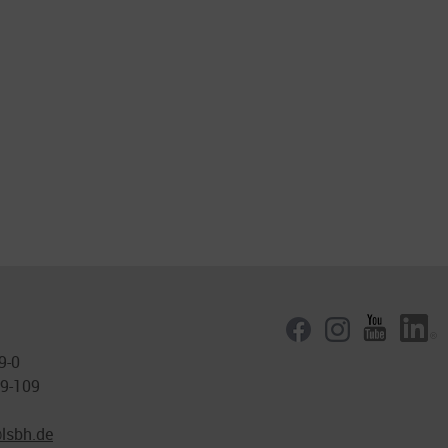
9-0
89-109
lsbh.de