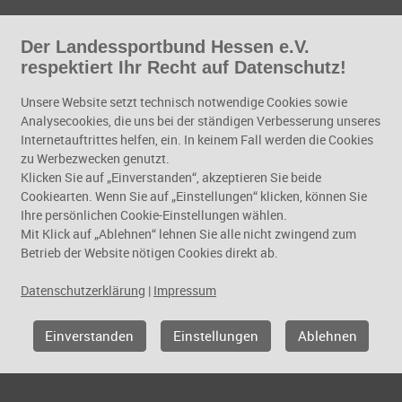
Der Landessportbund Hessen e.V.
respektiert Ihr Recht auf Datenschutz!
t für Morgen
Unsere Website setzt technisch notwendige Cookies sowie
Analysecookies, die uns bei der ständigen Verbesserung unseres
Internetauftrittes helfen, ein. In keinem Fall werden die Cookies
Mit der Broschüre „Fit für 
zu Werbezwecken genutzt.
seinen Sportvereinen in Hes
Klicken Sie auf „Einverstanden“, akzeptieren Sie beide
Cookiearten. Wenn Sie auf „Einstellungen“ klicken, können Sie
Gesundheitssport. Dabei ge
Ihre persönlichen Cookie-Einstellungen wählen.
Gesundheitssportverständnis
Mit Klick auf „Ablehnen“ lehnen Sie alle nicht zwingend zum
Rahmenbedingungen, die Qua
Betrieb der Website nötigen Cookies direkt ab.
Übungsleiter, bis zu organi
Umsetzungsmöglichkeiten i
Datenschutzerklärung
|
Impressum
 können die Broschüre kostenfrei per
Mail
bestellen oder diesen
Einverstanden
Einstellungen
Ablehnen