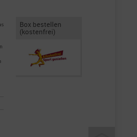
Box bestellen
as
(kostenfrei)
in
n