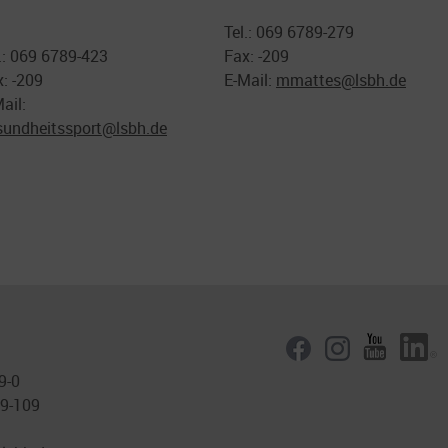
Tel.: 069 6789-279
.: 069 6789-423
Fax: -209
: -209
E-Mail:
mmattes@
lsbh.de
ail:
sundheitssport@
lsbh.de
9-0
89-109