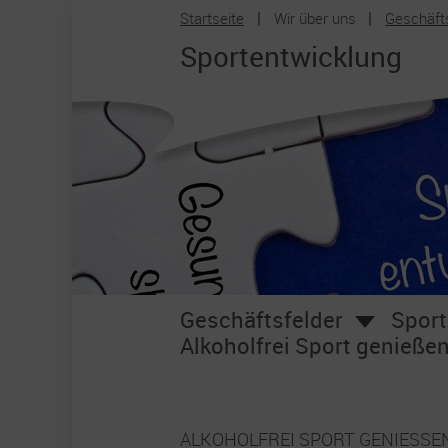
Startseite
Wir über uns
Geschäft
Zum Hauptinhalt springen
Sportentwicklung
Geschäftsfelder
Sport
Alkoholfrei Sport genieße
ALKOHOLFREI SPORT GENIESSEN