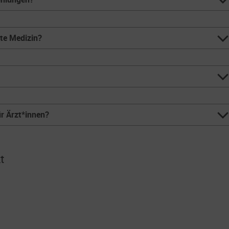
te Medizin?
ür Ärzt*innen?
t