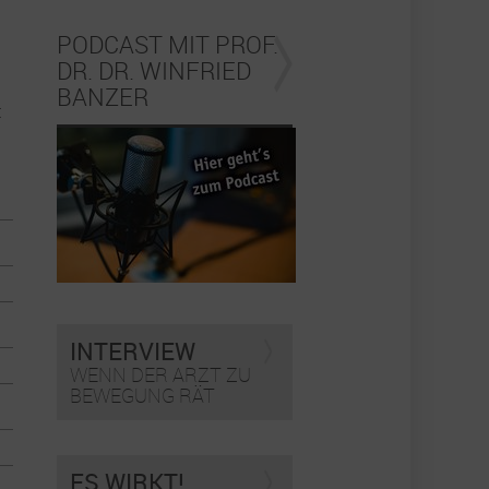
PODCAST MIT PROF.
DR. DR. WINFRIED
BANZER
t
INTERVIEW
WENN DER ARZT ZU
BEWEGUNG RÄT
ES WIRKT!