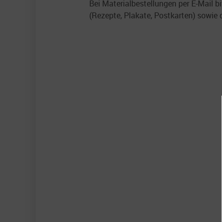
Bei Materialbestellungen per E-Mail b
(Rezepte, Plakate, Postkarten) sowie