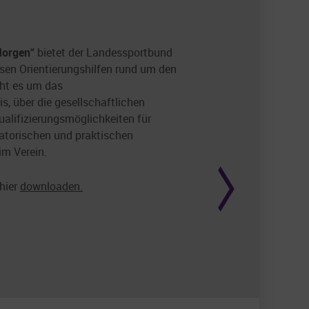
Bewegt bleiben -
Morgen“
bietet der Landessportbund
sen Orientierungshilfen rund um den
ht es um das
, über die gesellschaftlichen
lifizierungsmöglichkeiten für
satorischen und praktischen
m Verein.
 hier
downloaden.