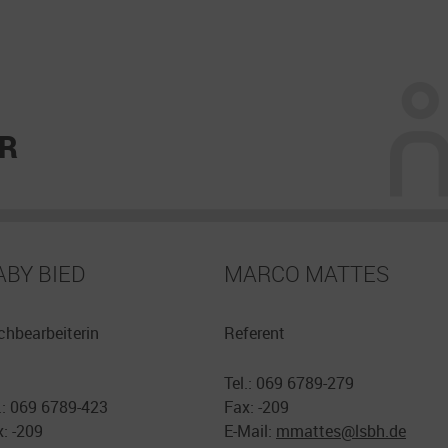
R
ABY BIED
MARCO MATTES
chbearbeiterin
Referent
Tel.: 069 6789-279
.: 069 6789-423
Fax: -209
: -209
E-Mail:
mmattes@
lsbh.de